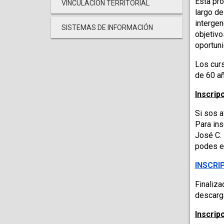
Esta pro
VINCULACIÓN TERRITORIAL
largo de
intergen
SISTEMAS DE INFORMACIÓN
objetivo
oportuni
Los curs
de 60 añ
Inscrip
Si sos a
Para ins
José C. 
podes el
INSCRI
Finaliza
descarga
Inscrip