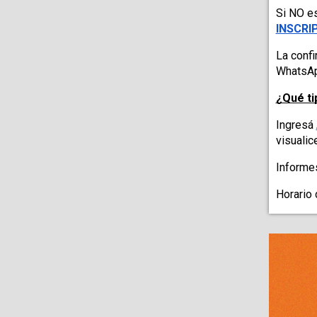
Si NO es
INSCRI
La confi
WhatsAp
¿Qué t
Ingresá 
visualic
Informes
Horario 