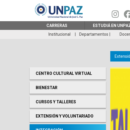
Pasar
al
contenido
principal
CARRERAS
ESTUDIÁ EN UNPA
Institucional
Departamentos
Doce
Extensió
CENTRO CULTURAL VIRTUAL
BIENESTAR
CURSOS Y TALLERES
EXTENSIÓN Y VOLUNTARIADO