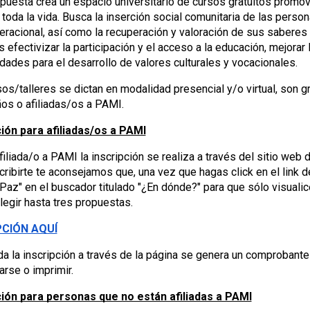
puesta crea un espacio universitario de cursos gratuitos promovi
 toda la vida. Busca la inserción social comunitaria de las perso
eracional, así como la recuperación y valoración de sus saberes y
s efectivizar la participación y el acceso a la educación, mejorar 
dades para el desarrollo de valores culturales y vocacionales.
os/talleres se dictan en modalidad presencial y/o virtual, son 
os o afiliadas/os a PAMI.
ción para afiliadas/os a PAMI
filiada/o a PAMI la inscripción se realiza a través del sitio 
cribirte te aconsejamos que, una vez que hagas click en el link de
Paz" en el buscador titulado "¿En dónde?" para que sólo visualice
egir hasta tres propuestas.
PCIÓN AQUÍ
da la inscripción a través de la página se genera un comprobant
rse o imprimir.
ción para personas que no están afiliadas a PAMI