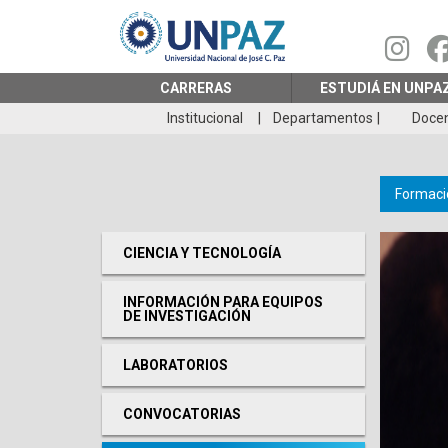
Pasar
al
contenido
principal
CARRERAS
ESTUDIÁ EN UNPA
Institucional
Departamentos
Doce
Formació
CIENCIA Y TECNOLOGÍA
INFORMACIÓN PARA EQUIPOS
DE INVESTIGACIÓN
LABORATORIOS
CONVOCATORIAS