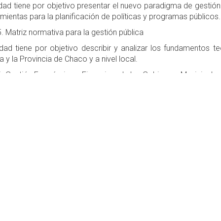
dad tiene por objetivo presentar el nuevo paradigma de gestión p
mientas para la planificación de políticas y programas públicos.
. Matriz normativa para la gestión pública
dad tiene por objetivo describir y analizar los fundamentos t
a y la Provincia de Chaco y a nivel local.
. Gestión Económica y Financiera de los Gobiernos Municipales
dad tiene por objetivo abordar los aspectos fiscales de la ges
r el actual marco normativo que regula las cuentas públicas mu
mejora de la gestión financiera local.
. Coordinación multinivel y gestión de programas y proyectos
dad tiene por objetivo identificar oportunidades para el traba
presentan las herramientas de programación más extendidas en 
III: PLANIFICACION Y DESARROLLO LOCAL
.
dad tiene por objetivo abordar los aspectos teóricos y práctica