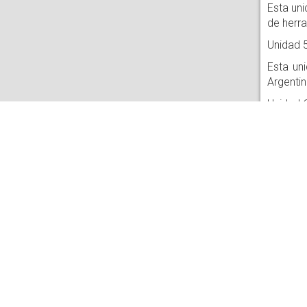
Esta uni
de herra
Unidad 5
Esta uni
Argentin
Unidad 6
Esta uni
analiza
para la 
Unidad 7
Esta uni
que se 
MÓDULO 
Unidad 8
Esta uni