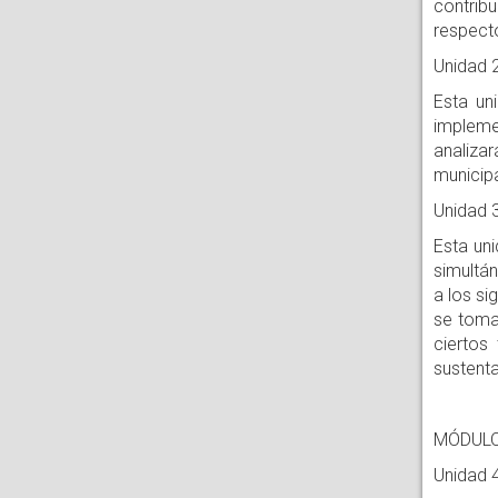
contribu
respecto
Unidad 2
Esta un
impleme
analiza
municipa
Unidad 3
Esta uni
simultán
a los s
se toman
ciertos
sustent
MÓDULO
Unidad 4