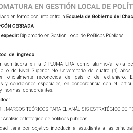
OMATURA EN GESTIÓN LOCAL DE POLÍT
lada en forma conjunta entre la
Escuela de Gobierno del Cha
PCÓN CERRADA
a expedir:
Diplomado en Gestión Local de Políticas Públicas
itos de ingreso
r admitido/a en la DIPLOMATURA como alumno/a el/la postu
o o de Nivel Superior No Universitario de cuatro (4) añ
ción oficialmente reconocida del país o del extranjero.
tos y condiciones especiales, en concordancia con el artí
y normas concordantes.
dos:
 I: MARCOS TEÓRICOS PARA EL ANÁLISIS ESTRATÉGICO DE P
1: Análisis estratégico de políticas públicas
idad tiene por objetivo introducir al estudiante a las princ