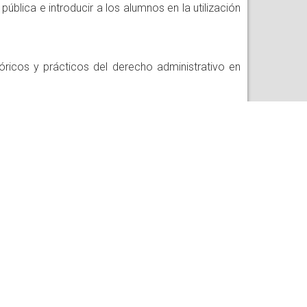
ública e introducir a los alumnos en la utilización
eóricos y prácticos del derecho administrativo en
.
tión municipal. En tal sentido, la unidad propone
nicipales e identificar potenciales herramientas
jo conjunto con otros niveles de gobierno a la vez
el campo de la gestión de programas públicos.
s del rol del Estado para el desarrollo económico,