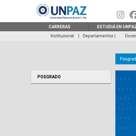
Pasar
al
contenido
principal
CARRERAS
ESTUDIÁ EN UNPA
Institucional
Departamentos
Doce
Posgrad
POSGRADO