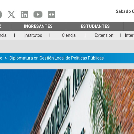
Sabado 0
Z
INGRESANTES
ESTUDIANTES
ncia
Institutos
Ciencia
Extensión
Inte
o
Diplomatura en Gestión Local de Políticas Públicas