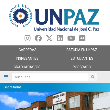
Pasar
al
contenido
principal
CARRERAS
ESTUDIÁ EN UNPAZ
INGRESANTES
ESTUDIANTES
GRADUADAS/OS
POSGRADO
búsqueda
búsqueda
Secretarías