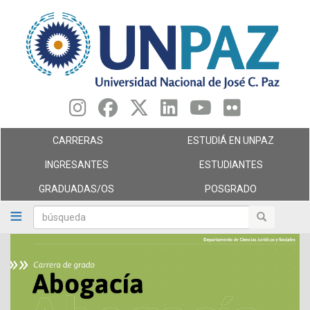
Pasar
al
contenido
principal
CARRERAS
ESTUDIÁ EN UNPAZ
INGRESANTES
ESTUDIANTES
GRADUADAS/OS
POSGRADO
búsqueda
búsqueda