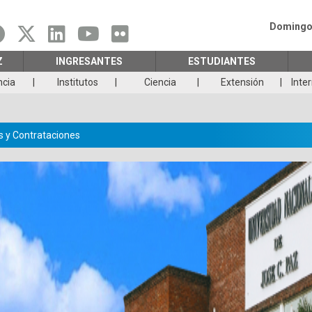
Domingo 
Z
INGRESANTES
ESTUDIANTES
ncia
Institutos
Ciencia
Extensión
Inte
 y Contrataciones