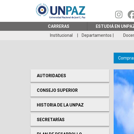
Pasar
al
contenido
principal
CARRERAS
ESTUDIÁ EN UNPA
Institucional
Departamentos
Doce
Compras
AUTORIDADES
CONSEJO SUPERIOR
HISTORIA DE LA UNPAZ
SECRETARÍAS