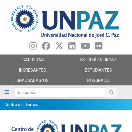
Pasar
al
contenido
principal
CARRERAS
ESTUDIÁ EN UNPAZ
INGRESANTES
ESTUDIANTES
GRADUADAS/OS
POSGRADO
búsqueda
búsqueda
Centro de Idiomas