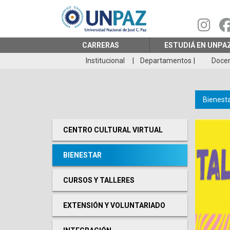
Pasar
al
contenido
principal
CARRERAS
ESTUDIÁ EN UNPA
Institucional
Departamentos
Doce
Bienest
CENTRO CULTURAL VIRTUAL
BIENESTAR
CURSOS Y TALLERES
EXTENSIÓN Y VOLUNTARIADO