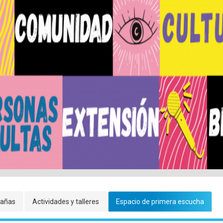
mary
añas
Actividades y talleres
Espacio de primera escucha
s