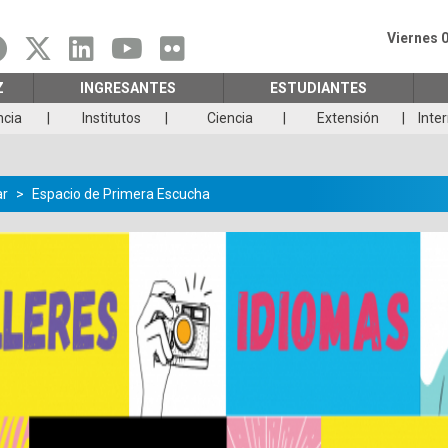
Viernes 
Z
INGRESANTES
ESTUDIANTES
ncia
Institutos
Ciencia
Extensión
Inte
ar
Espacio de Primera Escucha