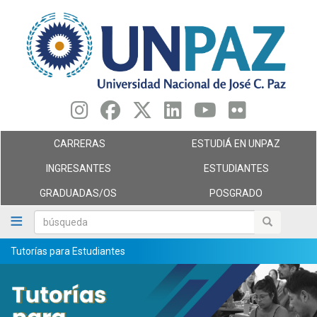
Pasar
al
contenido
principal
CARRERAS
ESTUDIÁ EN UNPAZ
INGRESANTES
ESTUDIANTES
GRADUADAS/OS
POSGRADO
búsqueda
búsqueda
Tutorías para Estudiantes