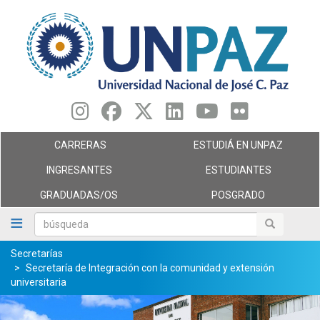
Pasar
al
contenido
principal
CARRERAS
ESTUDIÁ EN UNPAZ
INGRESANTES
ESTUDIANTES
GRADUADAS/OS
POSGRADO
búsqueda
búsqueda
Secretarías
Secretaría de Integración con la comunidad y extensión
universitaria