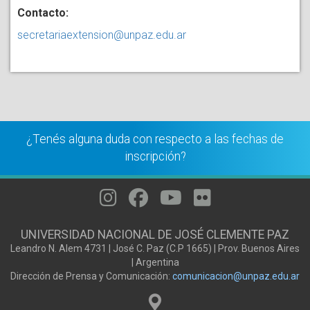
Contacto:
secretariaextension@unpaz.edu.ar
¿Tenés alguna duda con respecto a las fechas de
inscripción?
UNIVERSIDAD NACIONAL DE JOSÉ CLEMENTE PAZ
Leandro N. Alem 4731 | José C. Paz (C.P 1665) | Prov. Buenos Aires
| Argentina
Dirección de Prensa y Comunicación:
comunicacion@unpaz.edu.ar