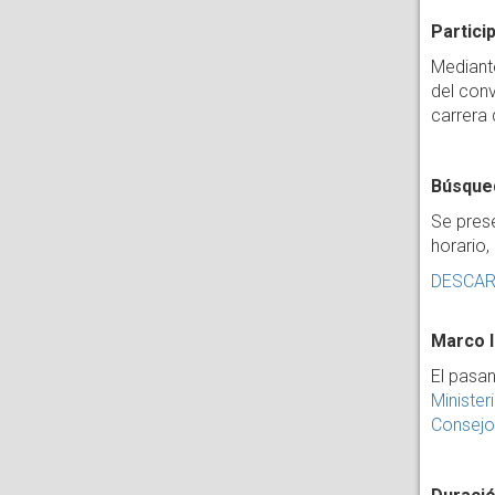
Partici
Mediante
del conv
carrera 
Búsqued
Se prese
horario,
DESCAR
Marco l
El pasan
Minister
Consejo