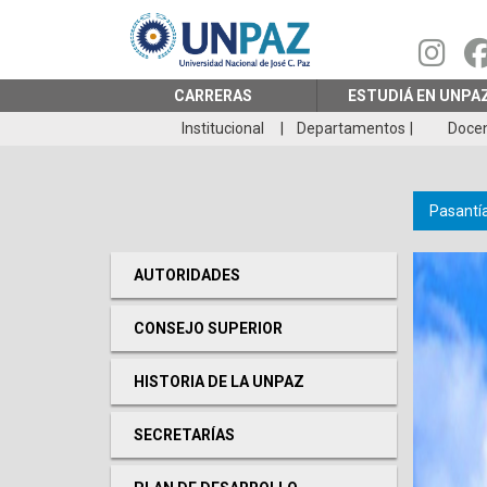
Pasar
al
contenido
principal
CARRERAS
ESTUDIÁ EN UNPA
Institucional
Departamentos
Doce
Pasantí
AUTORIDADES
CONSEJO SUPERIOR
HISTORIA DE LA UNPAZ
SECRETARÍAS