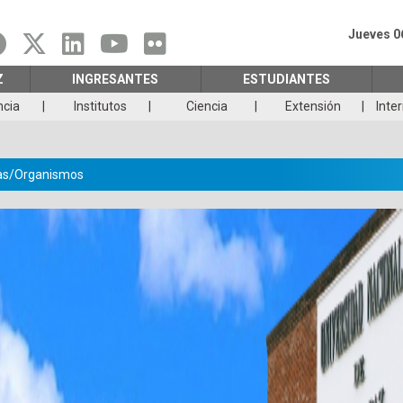
Jueves 0
Z
INGRESANTES
ESTUDIANTES
ncia
Institutos
Ciencia
Extensión
Inte
as/Organismos