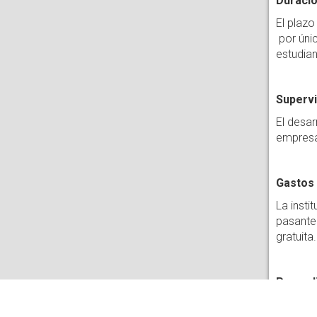
Duració
El plazo
por únic
estudian
Supervi
El desar
empres
Gastos 
La insti
pasante.
gratuita.
Procedi
La prese