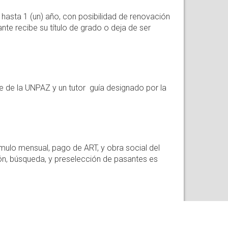
hasta 1 (un) año, con posibilidad de renovación
nte recibe su título de grado o deja de ser
te de la UNPAZ y un tutor guía designado por la
imulo mensual, pago de ART, y obra social del
ión, búsqueda, y preselección de pasantes es
 y la Dirección de la carrera involucrada, por