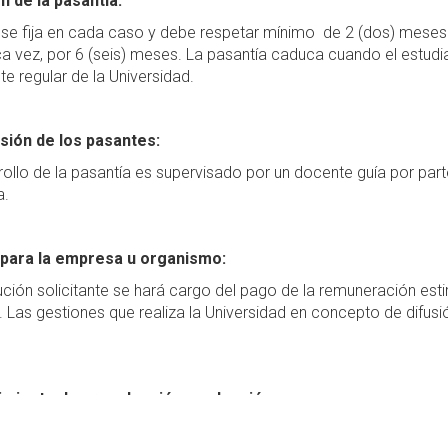
n de la pasantía:
 se fija en cada caso y debe respetar mínimo de 2 (dos) meses 
a vez, por 6 (seis) meses. La pasantía caduca cuando el estudia
te regular de la Universidad.
sión de los pasantes:
rollo de la pasantía es supervisado por un docente guía por par
a.
para la empresa u organismo:
tución solicitante se hará cargo del pago de la remuneración est
 Las gestiones que realiza la Universidad en concepto de difus
miento de preselección y selección:
lección de los estudiantes la realiza el Departamento Académico