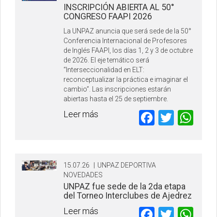
INSCRIPCIÓN ABIERTA AL 50°
CONGRESO FAAPI 2026
La UNPAZ anuncia que será sede de la 50°
Conferencia Internacional de Profesores
de Inglés FAAPI, los días 1, 2 y 3 de octubre
de 2026. El eje temático será
“Interseccionalidad en ELT:
reconceptualizar la práctica e imaginar el
cambio”. Las inscripciones estarán
abiertas hasta el 25 de septiembre.
Faceboo
Twitte
Wh
Leer más
15.07.26
|
UNPAZ DEPORTIVA
NOVEDADES
UNPAZ fue sede de la 2da etapa
del Torneo Interclubes de Ajedrez
Faceboo
Twitte
Wh
Leer más