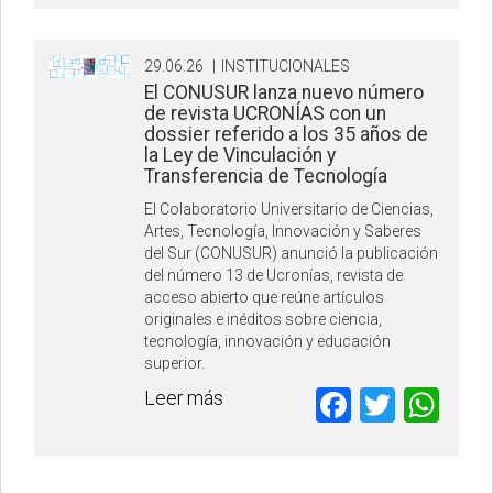
29.06.26
|
INSTITUCIONALES
El CONUSUR lanza nuevo número
de revista UCRONÍAS con un
dossier referido a los 35 años de
la Ley de Vinculación y
Transferencia de Tecnología
El Colaboratorio Universitario de Ciencias,
Artes, Tecnología, Innovación y Saberes
del Sur (CONUSUR) anunció la publicación
del número 13 de Ucronías, revista de
acceso abierto que reúne artículos
originales e inéditos sobre ciencia,
tecnología, innovación y educación
superior.
Faceboo
Twitte
Wh
Leer más