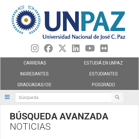
Pasar
al
contenido
principal
CARRERAS
ESTUDIÁ EN UNPAZ
INGRESANTES
ESTUDIANTES
GRADUADAS/OS
POSGRADO
búsqueda
búsqueda
BÚSQUEDA AVANZADA
NOTICIAS