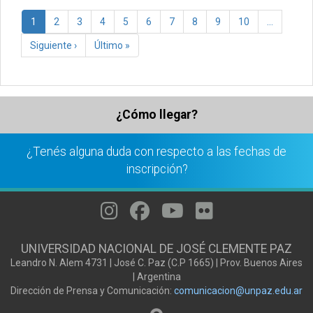
Paginación
Página
1
Página
2
Página
3
Página
4
Página
5
Página
6
Página
7
Página
8
Página
9
Página
10
…
actual
Siguiente
Siguiente ›
Última
Último »
página
página
¿Cómo llegar?
¿Tenés alguna duda con respecto a las fechas de
inscripción?
UNIVERSIDAD NACIONAL DE JOSÉ CLEMENTE PAZ
Leandro N. Alem 4731 | José C. Paz (C.P 1665) | Prov. Buenos Aires
| Argentina
Dirección de Prensa y Comunicación:
comunicacion@unpaz.edu.ar