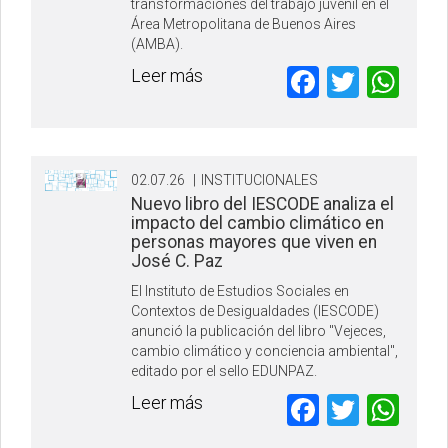
transformaciones del trabajo juvenil en el
Área Metropolitana de Buenos Aires
(AMBA).
Faceboo
Twitte
Wh
Leer más
02.07.26
|
INSTITUCIONALES
Nuevo libro del IESCODE analiza el
impacto del cambio climático en
personas mayores que viven en
José C. Paz
El Instituto de Estudios Sociales en
Contextos de Desigualdades (IESCODE)
anunció la publicación del libro "Vejeces,
cambio climático y conciencia ambiental",
editado por el sello EDUNPAZ.
Faceboo
Twitte
Wh
Leer más