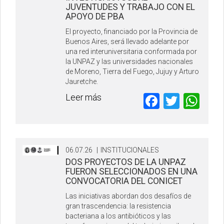
JUVENTUDES Y TRABAJO CON EL
APOYO DE PBA
El proyecto, financiado por la Provincia de
Buenos Aires, será llevado adelante por
una red interuniversitaria conformada por
la UNPAZ y las universidades nacionales
de Moreno, Tierra del Fuego, Jujuy y Arturo
Jauretche.
Faceboo
Twitte
Wh
Leer más
06.07.26
|
INSTITUCIONALES
DOS PROYECTOS DE LA UNPAZ
FUERON SELECCIONADOS EN UNA
CONVOCATORIA DEL CONICET
Las iniciativas abordan dos desafíos de
gran trascendencia: la resistencia
bacteriana a los antibióticos y las