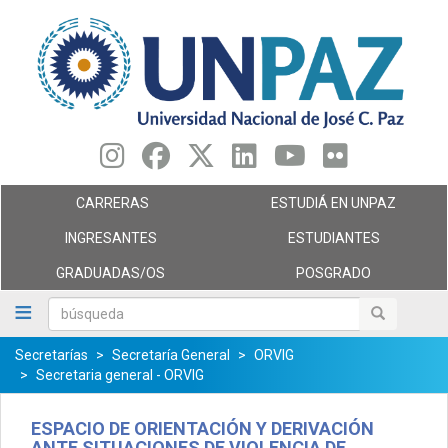
Pasar
al
contenido
principal
CARRERAS
ESTUDIÁ EN UNPAZ
INGRESANTES
ESTUDIANTES
GRADUADAS/OS
POSGRADO
búsqueda
búsqueda
Secretarías
Secretaría General
ORVIG
Secretaria general - ORVIG
ESPACIO DE ORIENTACIÓN Y DERIVACIÓN
ANTE SITUACIONES DE VIOLENCIA DE