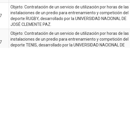
Objeto: Contratación de un servicio de utilización por horas de las
instalaciones de un predio para entrenamiento y competición del
7
deporte RUGBY, desarrollado por la UNIVERSIDAD NACIONAL DE
JOSÉ CLEMENTE PAZ.
Objeto: Contratación de un servicio de utilización por horas de las
instalaciones de un predio para entrenamiento y competición del
7
deporte TENIS, desarrollado por la UNIVERSIDAD NACIONAL DE
JOSÉ CLEMENTE PAZ.
OBRA: “ACONDICIONAMIENTO DE ESPACIO PARA EL MONTAJE D
16
UN AULA -LABORATORIO DE CIENCIAS EXPERIMENTALES”
ción
Página
1
Página
2
Página
3
Siguiente
››
Últim
Últim
actual
página
págin
¿Cómo llegar?