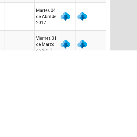
Martes 04
de Abril de
2017
Viernes 31
de Marzo
de 2017
Viernes 03
E
de Marzo
de 2017
a
a »
a