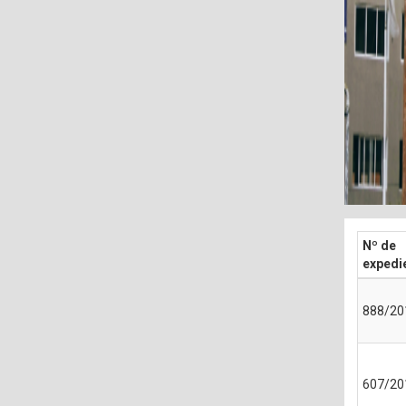
Nº de
expedi
888/20
607/20