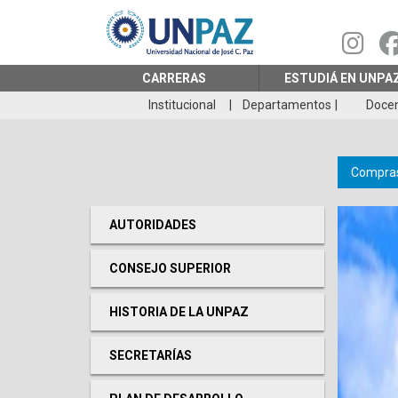
Pasar
al
contenido
principal
CARRERAS
ESTUDIÁ EN UNPA
Institucional
Departamentos
Doce
Compras
AUTORIDADES
CONSEJO SUPERIOR
HISTORIA DE LA UNPAZ
SECRETARÍAS