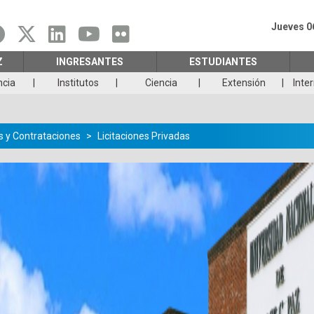
Jueves 0
Z
INGRESANTES
ESTUDIANTES
ncia
Institutos
Ciencia
Extensión
Inte
 y Contrataciones
Licitaciones Privadas