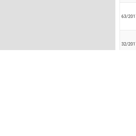
63/201
32/201
476/20
Pagina