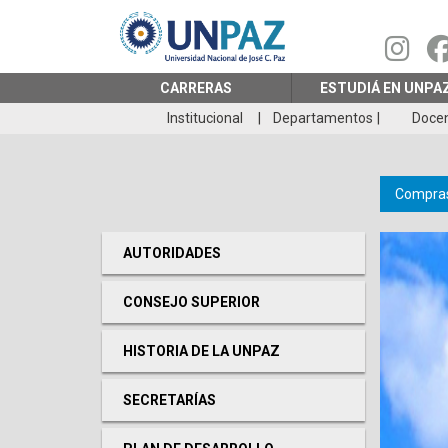
Pasar
al
contenido
principal
CARRERAS
ESTUDIÁ EN UNPA
Institucional
Departamentos
Doce
Compras
AUTORIDADES
CONSEJO SUPERIOR
HISTORIA DE LA UNPAZ
SECRETARÍAS