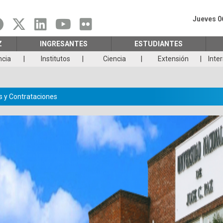
Jueves 0
Z
INGRESANTES
ESTUDIANTES
ncia
Institutos
Ciencia
Extensión
Inte
 y Contrataciones