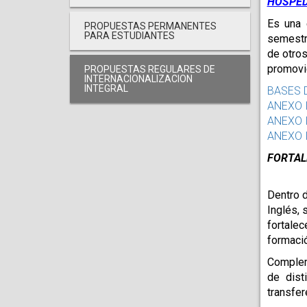
HOSPED
Es una 
PROPUESTAS PERMANENTES
PARA ESTUDIANTES
semestre
de otros
promovie
PROPUESTAS REGULARES DE
INTERNACIONALIZACION
INTEGRAL
BASES 
ANEXO 
ANEXO I
ANEXO I
FORTAL
Dentro d
Inglés, 
fortalec
formació
Complem
de dist
transfer