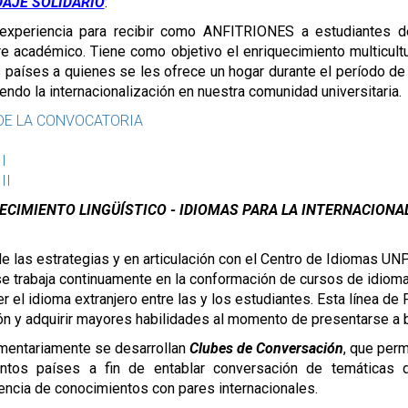
AJE SOLIDARIO
: 
experiencia para recibir como ANFITRIONES a estudiantes de 
 académico. Tiene como objetivo el enriquecimiento multicultur
 países a quienes se les ofrece un hogar durante el período de
ndo la internacionalización en nuestra comunidad universitaria.
DE LA CONVOCATORIA
I
I
II
ECIMIENTO LINGÜÍSTICO - IDIOMAS PARA LA INTERNACIONA
e las estrategias y en articulación con el Centro de Idiomas UN
se trabaja continuamente en la conformación de cursos de idiomas 
er el idioma extranjero entre las y los estudiantes. Esta línea de
n y adquirir mayores habilidades al momento de presentarse a be
entariamente se desarrollan 
Clubes de Conversación
, que perm
intos países a fin de entablar conversación de temáticas de 
encia de conocimientos con pares internacionales. 