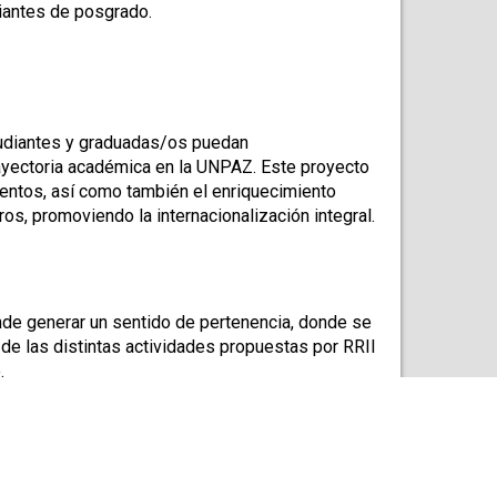
iantes de posgrado.
udiantes y graduadas/os puedan 
ayectoria académica en la UNPAZ. Este proyecto 
entos, así como también el enriquecimiento 
ros, promoviendo la internacionalización integral.
e generar un sentido de pertenencia, donde se 
de las distintas actividades propuestas por RRII 
.
, docentes, investigadoras/es, graduadas/os y 
 cada una de las ofertas disponibles.