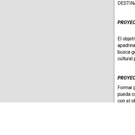
DESTINA
PROYEC
El objet
apadrina
busca ge
cultural
PROYEC
Formar 
pueda co
con el o
Asimism
gestoras