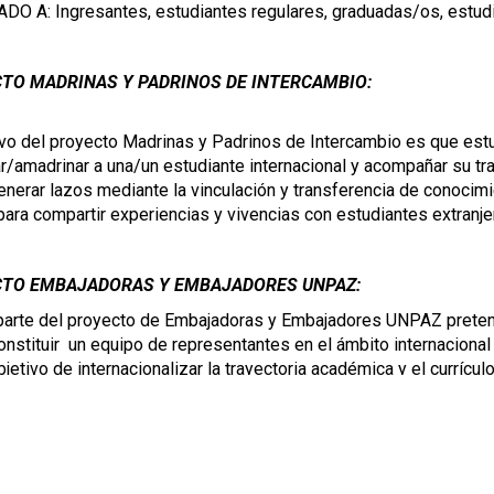
DO A: Ingresantes, estudiantes regulares, graduadas/os, estud
TO MADRINAS Y PADRINOS DE INTERCAMBIO:
ivo del proyecto Madrinas y Padrinos de Intercambio es que est
r/amadrinar a una/un estudiante internacional y acompañar su tr
nerar lazos mediante la vinculación y transferencia de conocimi
 para compartir experiencias y vivencias con estudiantes extranje
TO EMBAJADORAS Y EMBAJADORES UNPAZ:
parte del proyecto de Embajadoras y Embajadores UNPAZ pretend
nstituir  un equipo de representantes en el ámbito internacional 
bjetivo de internacionalizar la trayectoria académica y el currículo
o, nos permite generar un contacto fluido con estudiantes
/es para poder difundir las propuestas y orientar según el perfil