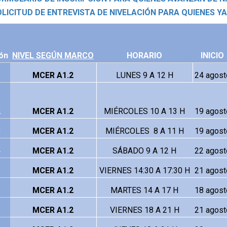
LICITUD DE ENTREVISTA DE NIVELACIÓN PARA QUIENES Y
ón
NIVEL SEGÚN MARCO
HORARIO
INICIO
1
MCER A1.2
LUNES 9 A 12 H
24 agost
2
MCER A1.2
MIÉRCOLES 10 A 13 H
19 agost
3
MCER A1.2
MIÉRCOLES 
 8 A 11 H
19 agost
4
MCER A1.2
SÁBADO 9 A 12 H
22 agost
MCER A1.2
VIERNES 14:30 A 17:30 H
21 agost
MCER A1.2
MARTES 14 A 17 H
18 agost
1
MCER A1.2
VIERNES 18 A 21 H
21 agost