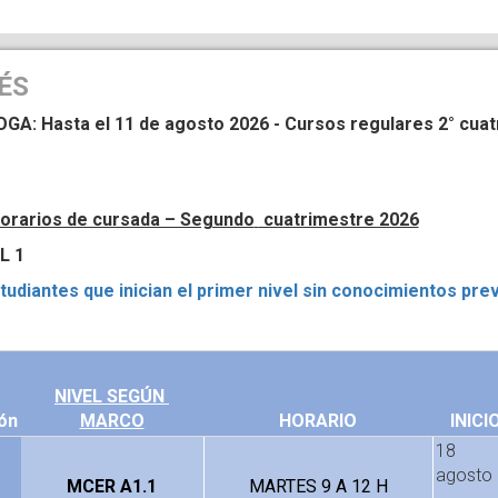
ÉS
A: Hasta el 11 de agosto 2026 - Cursos regulares 2° cua
horarios de cursada – Segundo
cuatrimestre 2026
 1
tudiantes que inician el primer nivel sin conocimientos pre
NIVEL SEGÚN 
ón
MARCO
HORARIO
INICI
18
agosto
MCER A1.1
MARTES 9 A 12 H