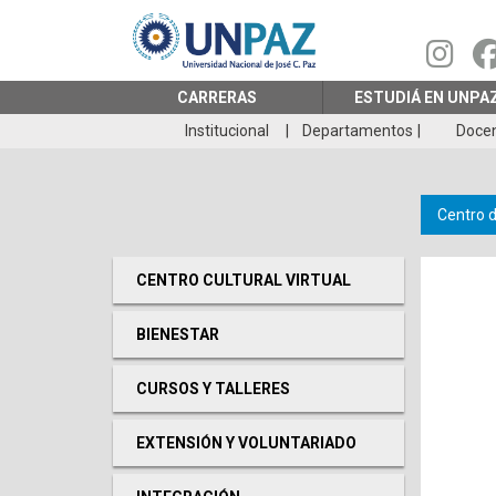
Pasar
al
contenido
principal
CARRERAS
ESTUDIÁ EN UNPA
Institucional
Departamentos
Doce
Centro 
CENTRO CULTURAL VIRTUAL
BIENESTAR
CURSOS Y TALLERES
EXTENSIÓN Y VOLUNTARIADO