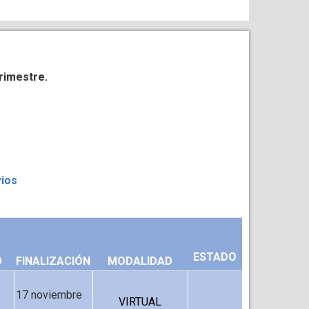
trimestre.
vios
ESTADO
O
FINALIZACIÓN
MODALIDAD
17 noviembre
VIRTUAL