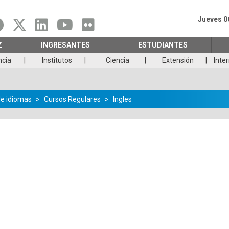
Jueves 0
Z
INGRESANTES
ESTUDIANTES
ncia
Institutos
Ciencia
Extensión
Inte
de idiomas
Cursos Regulares
Ingles