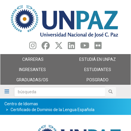
Pasar
al
contenido
principal
CARRERAS
ESTUDIÁ EN UNPAZ
INGRESANTES
ESTUDIANTES
GRADUADAS/OS
POSGRADO
búsqueda
búsqueda
Centro de Idiomas
Certificado de Dominio de la Lengua Española