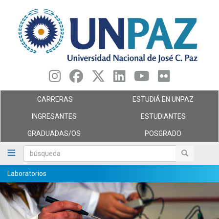
Pasar
al
contenido
principal
CARRERAS
ESTUDIÁ EN UNPAZ
INGRESANTES
ESTUDIANTES
GRADUADAS/OS
POSGRADO
búsqueda
búsqueda
Laboratorios