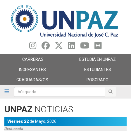
Pasar
al
contenido
principal
CARRERAS
ESTUDIÁ EN UNPAZ
INGRESANTES
ESTUDIANTES
GRADUADAS/OS
POSGRADO
búsqueda
búsqueda
UNPAZ
NOTICIAS
Viernes 22
de
Mayo,
2026
Destacada