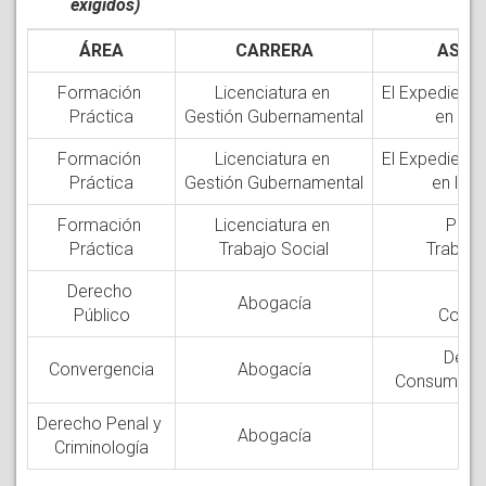
exigidos)
ÁREA
CARRERA
ASIG
Formación
Licenciatura en
El Expediente
Práctica
Gestión Gubernamental
en la P
Formación
Licenciatura en
El Expediente
Práctica
Gestión Gubernamental
en la P
Formación
Licenciatura en
Prác
Práctica
Trabajo Social
Trabajo 
Derecho
De
Abogacía
Público
Consti
Dere
Convergencia
Abogacía
Consumidor 
Derecho Penal y
Abogacía
Criminología