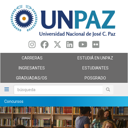
Pasar
al
contenido
principal
CARRERAS
ESTUDIÁ EN UNPAZ
INGRESANTES
ESTUDIANTES
GRADUADAS/OS
POSGRADO
búsqueda
búsqueda
Concursos