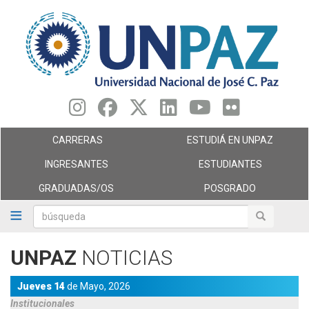
Pasar
al
contenido
principal
CARRERAS
ESTUDIÁ EN UNPAZ
INGRESANTES
ESTUDIANTES
GRADUADAS/OS
POSGRADO
búsqueda
búsqueda
UNPAZ
NOTICIAS
Jueves 14
de
Mayo,
2026
Institucionales