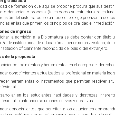
del graduado/a
idad de formación que aquí se propone procura que sus destina
o ordenamiento procesal (tales como su estructura, roles funci
ensión del sistema como un todo que exige priorizar la solució
ncias en las que primen los principios de oralidad e inmediación
ones de ingreso
icitar la admisión a la Diplomatura se debe contar con título
/a de instituciones de educación superior no universitaria, de
institución oficialmente reconocida del país o del extranjero.
os de la propuesta
opiciar conocimientos y herramientas en el campo del derecho 
indar conocimientos actualizados al profesional en materia legisl
recer herramientas o instrumentos que permitan resolver sit
ofesional
sarrollar en los estudiantes habilidades y destrezas inheren
ofesional, planteando soluciones nuevas y creativas
indar conocimientos que permitan a los estudiantes comprende
rada sociológica como así también desde la mirada de la polític