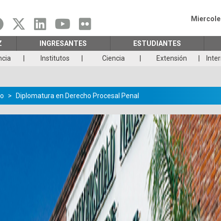
Miercole
Z
INGRESANTES
ESTUDIANTES
ncia
Institutos
Ciencia
Extensión
Inte
o
Diplomatura en Derecho Procesal Penal