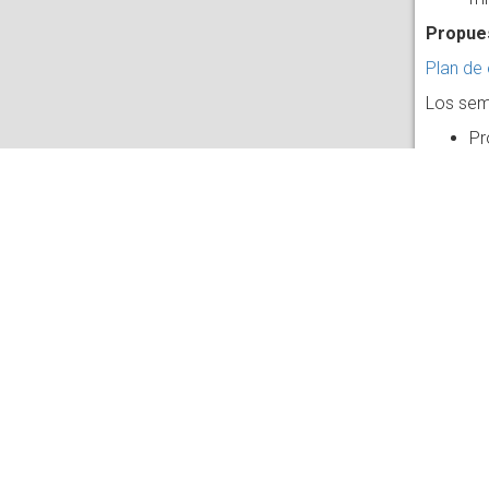
Propues
Plan de 
Los semi
Pr
Ju
So
Ju
Po
Pr
In
Ta
Equipo
Coordi