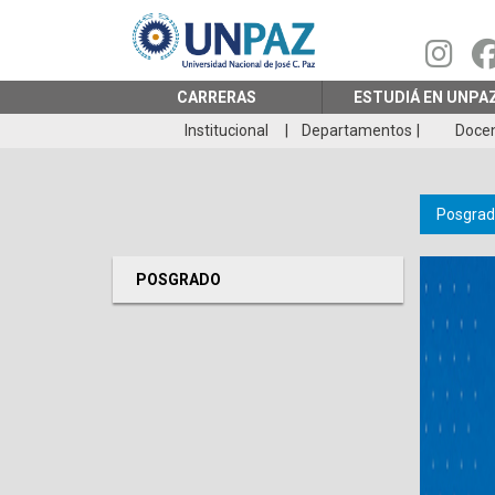
Pasar
al
contenido
principal
CARRERAS
ESTUDIÁ EN UNPA
Institucional
Departamentos
Doce
Posgrad
POSGRADO