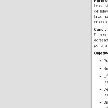
Perfil 
La activ
del nuev
la compr
en audie
Condici
Para sol
egresado
por una 
Objetiv
Pr
Br
Of
pr
De
pr
Br
mi