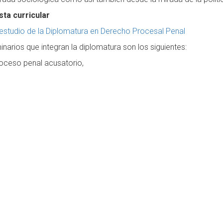
ta curricular
estudio de la Diplomatura en Derecho Procesal Penal
narios que integran la diplomatura son los siguientes:
oceso penal acusatorio,
risprudencia penal de la Corte Interamericana de DDHH,
ciología de la justicia penal,
icio por jurados,
lítica criminal de la libertad,
oceso penal juvenil,
troducción a las técnicas de litigación adversarial,
ller de acompañamiento para el Trabajo Final Integrador
 académico
nadores académicos:
Nicolás Omar Vargas e Indiana Guereño