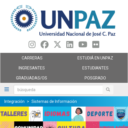
Pasar
al
contenido
principal
CARRERAS
ESTUDIÁ EN UNPAZ
INGRESANTES
ESTUDIANTES
GRADUADAS/OS
POSGRADO
búsqueda
búsqueda
Integración
Sistemas de Información