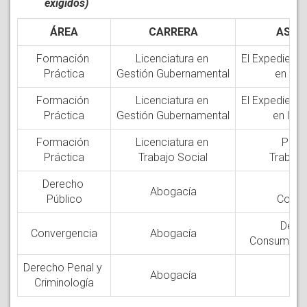
exigidos)
ÁREA
CARRERA
ASIG
Formación
Licenciatura en
El Expediente
Práctica
Gestión Gubernamental
en la P
Formación
Licenciatura en
El Expediente
Práctica
Gestión Gubernamental
en la P
Formación
Licenciatura en
Prác
Práctica
Trabajo Social
Trabajo 
Derecho
De
Abogacía
Público
Consti
Dere
Convergencia
Abogacía
Consumidor 
Derecho Penal y
Abogacía
Criminología