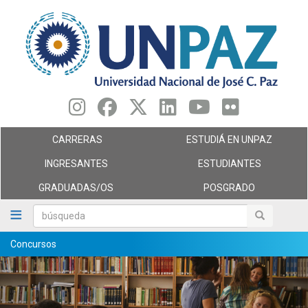
Pasar
al
contenido
principal
CARRERAS
ESTUDIÁ EN UNPAZ
INGRESANTES
ESTUDIANTES
GRADUADAS/OS
POSGRADO
búsqueda
búsqueda
Concursos