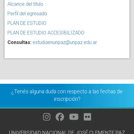
Alcance del título
Perfil del egresado
PLAN DE ESTUDIO
PLAN DE ESTUDIO ACCESIBILIZADO
Consultas:
estudiaenunpaz@unpaz.edu.ar
¿Tenés alguna duda con respecto a las fechas de
inscripción?
UNIVERSIDAD NACIONAL DE JOSÉ CLEMENTE PAZ