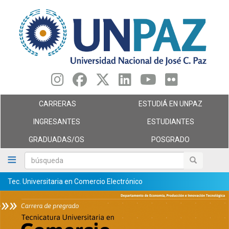
Pasar
al
contenido
principal
CARRERAS
ESTUDIÁ EN UNPAZ
INGRESANTES
ESTUDIANTES
GRADUADAS/OS
POSGRADO
búsqueda
búsqueda
Tec. Universitaria en Comercio Electrónico