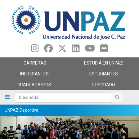
Pasar
al
contenido
principal
CARRERAS
ESTUDIÁ EN UNPAZ
INGRESANTES
ESTUDIANTES
GRADUADAS/OS
POSGRADO
búsqueda
búsqueda
UNPAZ Deportiva