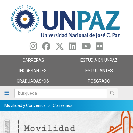
Pasar
al
contenido
principal
CARRERAS
ESTUDIÁ EN UNPAZ
INGRESANTES
ESTUDIANTES
GRADUADAS/OS
POSGRADO
búsqueda
búsqueda
Movilidad y Convenios
Convenios