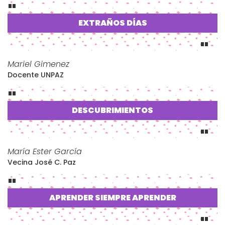
aplastándonos como un insecto
insignificante
en
un
a fracción de
segundo
s
. A pesar de ello
,
según
EXTRAÑOS DÍAS
Kant,
la percepción estética de
lo sublime só
lo es
po
sible si estamos al resguardo.
A diferencia de la magnificencia de los eventos
relatados por Kant, la
inconmensurabilidad
de esta
Mariel Gimenez
pandemia
reside en la desvastación provocada por
Docente UNPAZ
un organismo ínfimo, tan invisible y difícil de
detectar, del mismo modo que es imposible
encontrar un fragmento de mica dorada en
toda la
DESCUBRIMIENTOS
arena de un
desierto. Para este caso,
aparentemente, el refugio que nos protege de ese
“enemigo invisible”, tal como se lo escucha
nombrar, es nuestro hogar.
Pero aquí también se
María Ester García
abre
una dimensión de lo infinito. E
n países como
Vecina José C. Paz
el nuestro donde la desigualdad es tan profunda, el
hogar no es necesariamente una casa, ni una
familia, ni siquiera un lugar seguro en términos
APRENDER SIEMPRE APRENDER
materiales, sanitarios, afectivos, emocionales.
La tensión a la que nos expone la lectura kantiana