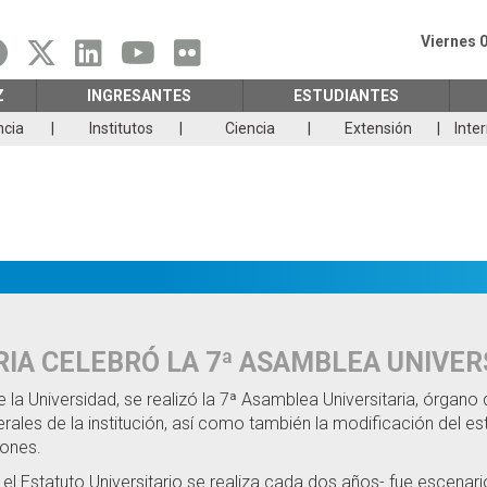
Viernes 
Z
INGRESANTES
ESTUDIANTES
ncia
Institutos
Ciencia
Extensión
Inte
IA CELEBRÓ LA 7ª ASAMBLEA UNIVER
a Universidad, se realizó la 7ª Asamblea Universitaria, órgano d
rales de la institución, así como también la modificación del esta
iones.
 el Estatuto Universitario se realiza cada dos años- fue escenar