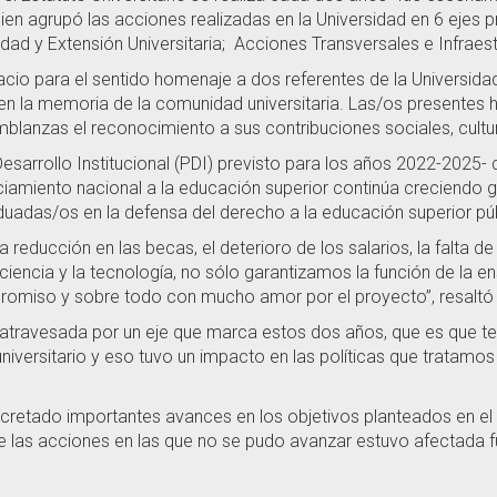
ien agrupó las acciones realizadas en la Universidad en 6 ejes 
dad y Extensión Universitaria; Acciones Transversales e Infraest
cio para el sentido homenaje a dos referentes de la Universidad y
 la memoria de la comunidad universitaria. Las/os presentes hi
blanzas el reconocimiento a sus contribuciones sociales, cultura
 Desarrollo Institucional (PDI) previsto para los años 2022-2025-
anciamiento nacional a la educación superior continúa creciendo
uadas/os en la defensa del derecho a la educación superior púb
a reducción en las becas, el deterioro de los salarios, la falta 
a ciencia y la tecnología, no sólo garantizamos la función de la
omiso y sobre todo con mucho amor por el proyecto”, resaltó 
á atravesada por un eje que marca estos dos años, que es que t
iversitario y eso tuvo un impacto en las políticas que tratamos
ncretado importantes avances en los objetivos planteados en el 
e las acciones en las que no se pudo avanzar estuvo afectada f