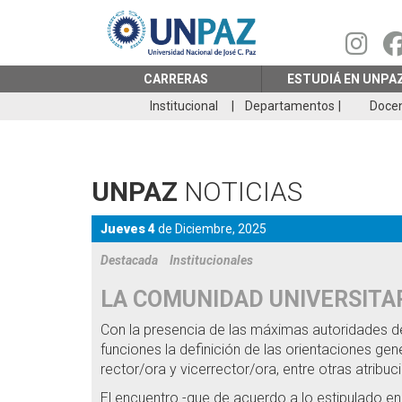
Pasar
al
contenido
principal
CARRERAS
ESTUDIÁ EN UNPA
Institucional
Departamentos
Doce
UNPAZ
NOTICIAS
Jueves 4
de
Diciembre,
2025
Destacada
Institucionales
LA COMUNIDAD UNIVERSITAR
Con la presencia de las máximas autoridades de l
funciones la definición de las orientaciones gene
rector/ora y vicerrector/ora, entre otras atribuc
El encuentro -que de acuerdo a lo estipulado en