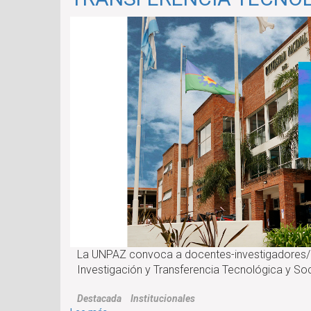
UNA
NUEVA
EDICIÓN
DE
LA
SEMANA
DE
LA
VINCULACIÓN
TECNOLÓGICA
La UNPAZ convoca a docentes-investigadores/as
Investigación y Transferencia Tecnológica y Soc
Destacada
Institucionales