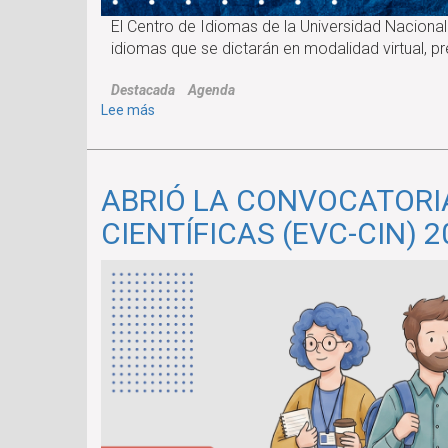
El Centro de Idiomas de la Universidad Nacional 
idiomas que se dictarán en modalidad virtual, pr
Destacada
Agenda
sobre
Lee más
EL
CENTRO
DE
ABRIÓ LA CONVOCATORI
IDIOMAS
ABRE
CIENTÍFICAS (EVC-CIN) 2
LAS
INSCRIPCIONES
A
SUS
CURSOS
REGULARES
DEL
SEGUNDO
CUATRIMESTRE
2026