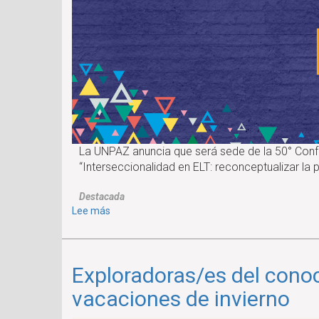
La UNPAZ anuncia que será sede de la 50° Confer
“Interseccionalidad en ELT: reconceptualizar la 
Destacada
sobre
Lee más
INSCRIPCIÓN
ABIERTA
AL
Exploradoras/es del conoc
50°
CONGRESO
vacaciones de invierno
FAAPI