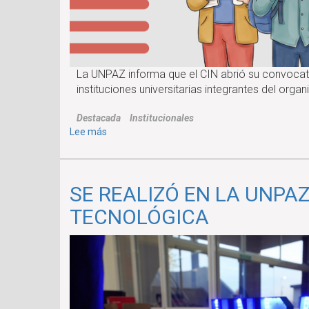
La UNPAZ informa que el CIN abrió su convocato
instituciones universitarias integrantes del orga
Destacada
Institucionales
sobre
Lee más
ABRIÓ
LA
CONVOCATORIA
SE REALIZÓ EN LA UNPA
DE
BECAS
TECNOLÓGICA
DE
ESTÍMULO
A
LAS
VOCACIONES
CIENTÍFICAS