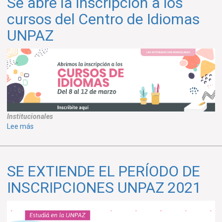
Se abre la inscripción a los
inscripción
a
cursos del Centro de Idiomas
cursos
UNPAZ
y
talleres
de
extensión
Institucionales
sobre
Lee más
Se
abre
la
SE EXTIENDE EL PERÍODO DE
inscripción
a
INSCRIPCIONES UNPAZ 2021
los
cursos
del