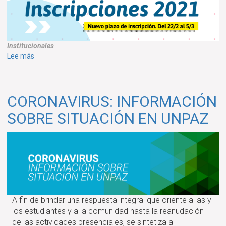
Centro
de
Idiomas
UNPAZ
Institucionales
sobre
Lee más
SE
EXTIENDE
EL
CORONAVIRUS: INFORMACIÓN
PERÍODO
DE
SOBRE SITUACIÓN EN UNPAZ
INSCRIPCIONES
UNPAZ
2021
A fin de brindar una respuesta integral que oriente a las y
los estudiantes y a la comunidad hasta la reanudación
de las actividades presenciales, se sintetiza a