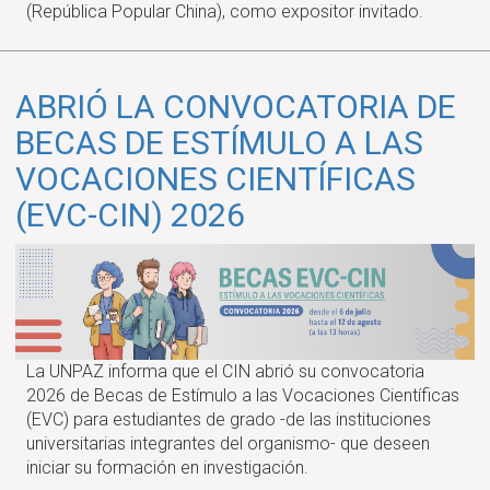
(República Popular China), como expositor invitado.
aportes
de
las
universidades
ABRIÓ LA CONVOCATORIA DE
a
BECAS DE ESTÍMULO A LAS
la
formación
VOCACIONES CIENTÍFICAS
docente"
(EVC-CIN) 2026
La UNPAZ informa que el CIN abrió su convocatoria
2026 de Becas de Estímulo a las Vocaciones Científicas
(EVC) para estudiantes de grado -de las instituciones
universitarias integrantes del organismo- que deseen
iniciar su formación en investigación.