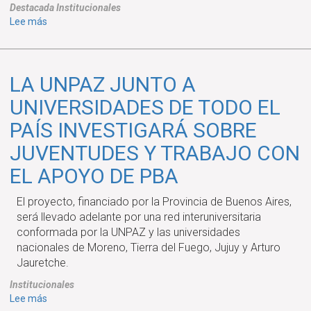
Destacada
Institucionales
sobre
Lee más
ABRIÓ
LA
CONVOCATORIA
LA UNPAZ JUNTO A
DE
BECAS
UNIVERSIDADES DE TODO EL
DE
PAÍS INVESTIGARÁ SOBRE
ESTÍMULO
A
JUVENTUDES Y TRABAJO CON
LAS
EL APOYO DE PBA
VOCACIONES
CIENTÍFICAS
El proyecto, financiado por la Provincia de Buenos Aires,
(EVC-
será llevado adelante por una red interuniversitaria
CIN)
conformada por la UNPAZ y las universidades
2026
nacionales de Moreno, Tierra del Fuego, Jujuy y Arturo
Jauretche.
Institucionales
sobre
Lee más