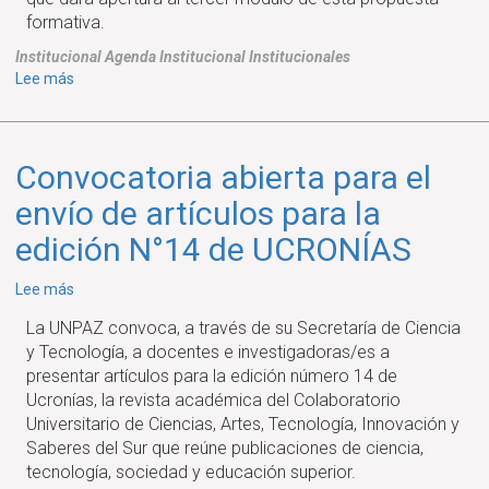
formativa.
Institucional
Agenda
Institucional
Institucionales
sobre
Lee más
Conversatorio
"Sistema
Penal
Convocatoria abierta para el
y
Derechos
envío de artículos para la
humanos:
edición N°14 de UCRONÍAS
los
límites
sobre
Lee más
frente
Convocatoria
al
La UNPAZ convoca, a través de su Secretaría de Ciencia
abierta
poder
y Tecnología, a docentes e investigadoras/es a
para
punitivo"
presentar artículos para la edición número 14 de
el
Ucronías, la revista académica del Colaboratorio
envío
Universitario de Ciencias, Artes, Tecnología, Innovación y
de
Saberes del Sur que reúne publicaciones de ciencia,
artículos
tecnología, sociedad y educación superior.
para