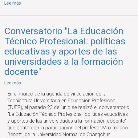
sobre
Lee más
ABRE
UNA
NUEVA
Conversatorio "La Educación
CONVOCATORIA
A
Técnico Profesional: políticas
SEMILLEROS
educativas y aportes de las
DE
FORMACIÓN
universidades a la formación
EN
docente"
INVESTIGACIÓN
EN
sobre
Lee más
MEDICINA
Conversatorio
En el marco de la agenda de vinculación de la
"La
Tecnicatura Universitaria en Educación Profesional
Educación
(TUEP), el pasado 23 de junio se realizó el conversatorio
Técnico
"La Educación Técnico Profesional: políticas educativas
Profesional:
y aportes de las universidades a la formación docente",
políticas
que contó con la participación del profesor Maximiliano
educativas
Benatti, de la Universidad Normal de Changchun
y