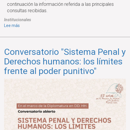
continuación la información referida a las principales
consultas recibidas.
Institucionales
sobre
Lee más
CORONAVIRUS:
INFORMACIÓN
SOBRE
Conversatorio "Sistema Penal y
SITUACIÓN
EN
Derechos humanos: los límites
UNPAZ
frente al poder punitivo"