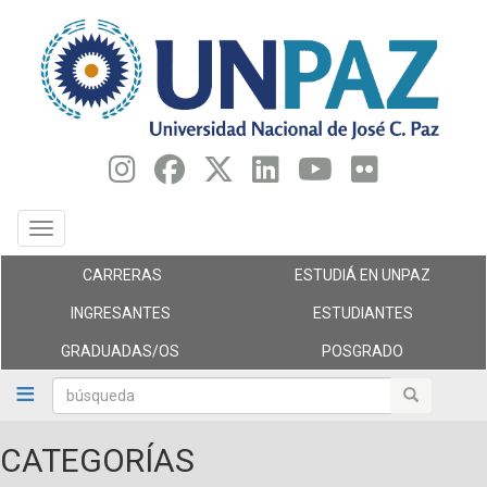
Pasar
al
contenido
principal
Toggle navigation
CARRERAS
ESTUDIÁ EN UNPAZ
INGRESANTES
ESTUDIANTES
GRADUADAS/OS
POSGRADO
búsqueda
búsqueda
CATEGORÍAS