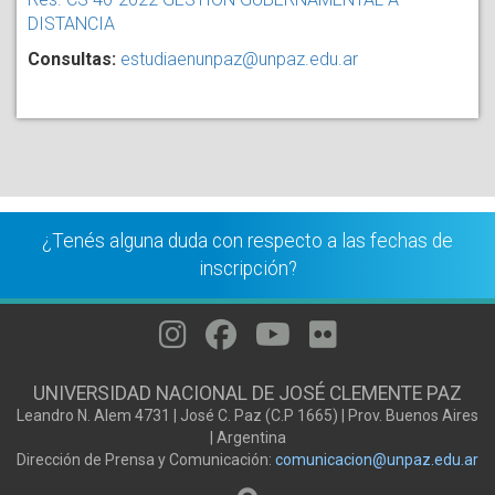
DISTANCIA
Consultas:
estudiaenunpaz@unpaz.edu.ar
¿Tenés alguna duda con respecto a las fechas de
inscripción?
UNIVERSIDAD NACIONAL DE JOSÉ CLEMENTE PAZ
Leandro N. Alem 4731 | José C. Paz (C.P 1665) | Prov. Buenos Aires
| Argentina
Dirección de Prensa y Comunicación:
comunicacion@unpaz.edu.ar