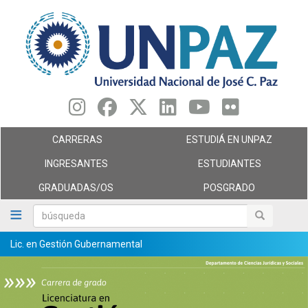
Pasar
al
contenido
principal
CARRERAS
ESTUDIÁ EN UNPAZ
INGRESANTES
ESTUDIANTES
GRADUADAS/OS
POSGRADO
búsqueda
búsqueda
Lic. en Gestión Gubernamental