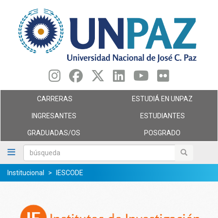
Pasar
al
contenido
principal
CARRERAS
ESTUDIÁ EN UNPAZ
INGRESANTES
ESTUDIANTES
GRADUADAS/OS
POSGRADO
búsqueda
búsqueda
Institucional
IESCODE