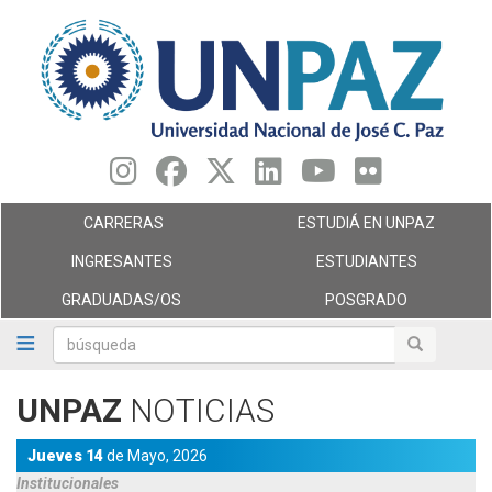
Pasar
al
contenido
principal
CARRERAS
ESTUDIÁ EN UNPAZ
INGRESANTES
ESTUDIANTES
GRADUADAS/OS
POSGRADO
búsqueda
búsqueda
UNPAZ
NOTICIAS
Jueves 14
de
Mayo,
2026
Institucionales