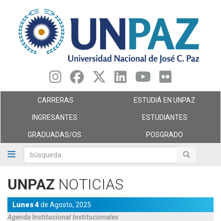
Pasar
al
contenido
principal
CARRERAS
ESTUDIÁ EN UNPAZ
INGRESANTES
ESTUDIANTES
GRADUADAS/OS
POSGRADO
búsqueda
búsqueda
UNPAZ
NOTICIAS
Lunes 4
de
Agosto,
2025
Agenda
Institucional
Institucionales