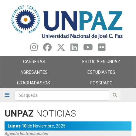
Pasar
al
contenido
principal
CARRERAS
ESTUDIÁ EN UNPAZ
INGRESANTES
ESTUDIANTES
GRADUADAS/OS
POSGRADO
búsqueda
búsqueda
UNPAZ
NOTICIAS
Lunes 10
de
Noviembre,
2025
Agenda
Institucionales