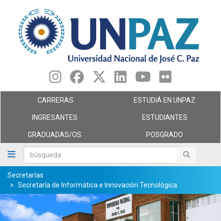
Pasar
al
contenido
principal
CARRERAS
ESTUDIÁ EN UNPAZ
INGRESANTES
ESTUDIANTES
GRADUADAS/OS
POSGRADO
búsqueda
búsqueda
Secretarías
Secretaría de Informática e Innovación Tecnológica