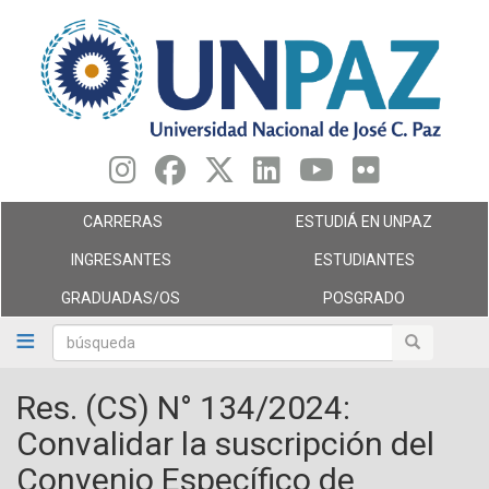
Pasar
al
contenido
principal
CARRERAS
ESTUDIÁ EN UNPAZ
INGRESANTES
ESTUDIANTES
GRADUADAS/OS
POSGRADO
búsqueda
búsqueda
Res. (CS) N° 134/2024:
Convalidar la suscripción del
Convenio Específico de