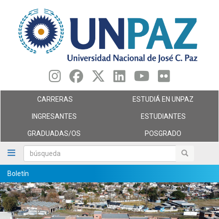
Pasar
al
contenido
principal
CARRERAS
ESTUDIÁ EN UNPAZ
INGRESANTES
ESTUDIANTES
GRADUADAS/OS
POSGRADO
búsqueda
búsqueda
Boletín