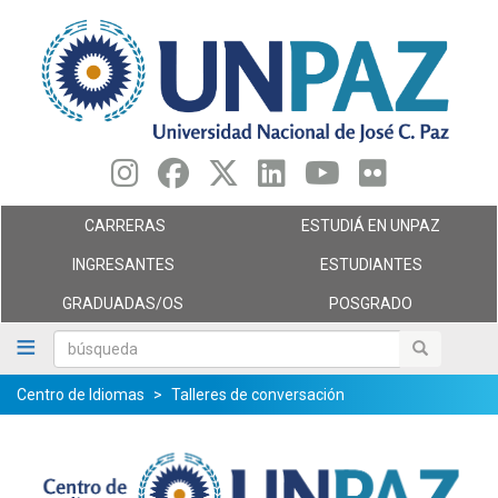
Pasar
al
contenido
principal
CARRERAS
ESTUDIÁ EN UNPAZ
INGRESANTES
ESTUDIANTES
GRADUADAS/OS
POSGRADO
búsqueda
búsqueda
Centro de Idiomas
Talleres de conversación