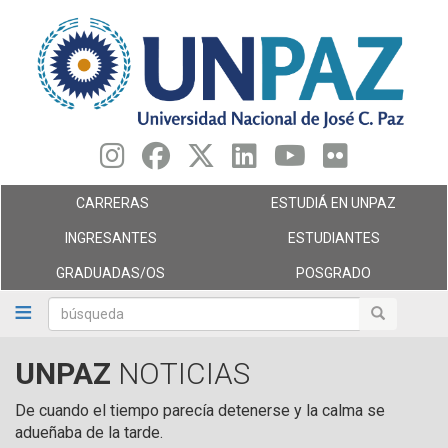
Pasar
al
contenido
principal
CARRERAS
ESTUDIÁ EN UNPAZ
INGRESANTES
ESTUDIANTES
GRADUADAS/OS
POSGRADO
búsqueda
búsqueda
UNPAZ
NOTICIAS
De cuando el tiempo parecía detenerse y la calma se
adueñaba de la tarde.