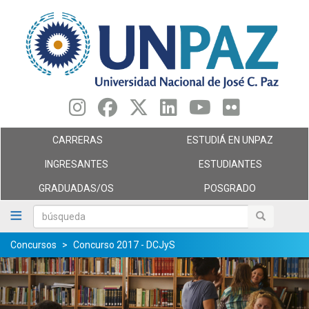
Pasar
al
contenido
principal
CARRERAS
ESTUDIÁ EN UNPAZ
INGRESANTES
ESTUDIANTES
GRADUADAS/OS
POSGRADO
búsqueda
búsqueda
Concursos
Concurso 2017 - DCJyS