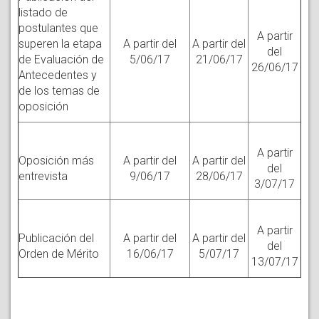
listado de
postulantes que
A partir
superen la etapa
A partir del
A partir del
del
de Evaluación de
5/06/17
21/06/17
26/06/17
Antecedentes y
de los temas de
oposición
A partir
Oposición más
A partir del
A partir del
del
entrevista
9/06/17
28/06/17
3/07/17
A partir
Publicación del
A partir del
A partir del
del
Orden de Mérito
16/06/17
5/07/17
13/07/17