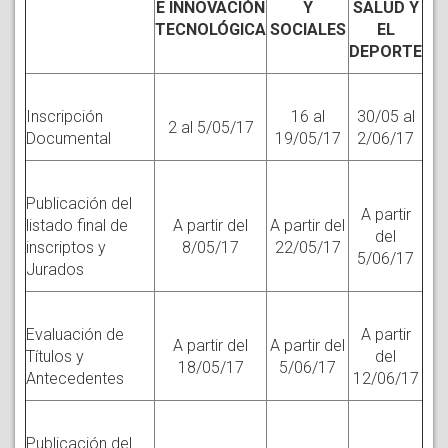
E INNOVACIÓN
Y
SALUD Y
TECNOLÓGICA
SOCIALES
EL
DEPORTE
Inscripción
16 al
30/05 al
2 al 5/05/17
Documental
19/05/17
2/06/17
Publicación del
A partir
listado final de
A partir del
A partir del
del
inscriptos y
8/05/17
22/05/17
5/06/17
Jurados
Evaluación de
A partir
A partir del
A partir del
Títulos y
del
18/05/17
5/06/17
Antecedentes
12/06/17
Publicación del