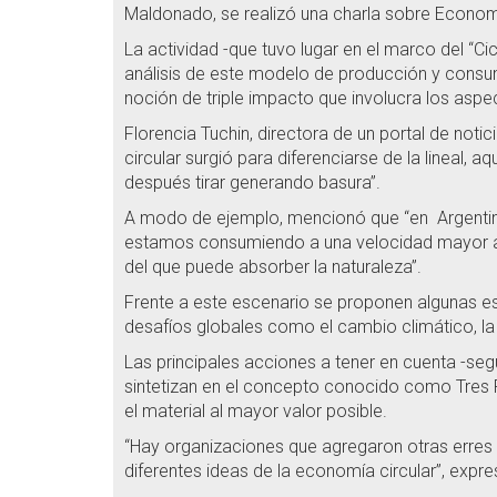
Maldonado, se realizó una charla sobre Economía
La actividad -que tuvo lugar en el marco del “C
análisis de este modelo de producción y consum
noción de triple impacto que involucra los asp
Florencia Tuchin, directora de un portal de not
circular surgió para diferenciarse de la lineal, 
después tirar generando basura”.
A modo de ejemplo, mencionó que “en Argentina
estamos consumiendo a una velocidad mayor al
del que puede absorber la naturaleza”.
Frente a este escenario se proponen algunas es
desafíos globales como el cambio climático, la p
Las principales acciones a tener en cuenta -seg
sintetizan en el concepto conocido como Tres R: “r
el material al mayor valor posible.
“Hay organizaciones que agregaron otras erres a
diferentes ideas de la economía circular”, expre