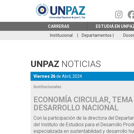
Pasar
al
contenido
principal
CARRERAS
ESTUDIÁ EN UNPA
Institucional
Departamentos
Doce
UNPAZ
NOTICIAS
Viernes 26
de
Abril,
2024
Institucionales
ECONOMÍA CIRCULAR, TEMA 
DESARROLLO NACIONAL
Con la participación de la directora del Depart
del Instituto de Estudios para el Desarrollo Prod
especializada en sustentabilidad y desarrollo 