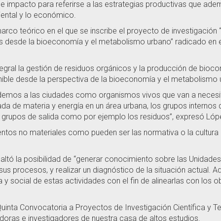
iple impacto para referirse a las estrategias productivas que 
iental y lo económico.
marco teórico en el que se inscribe el proyecto de investigació
isis desde la bioeconomía y el metabolismo urbano” radicado e
egral la gestión de residuos orgánicos y la producción de bioco
nible desde la perspectiva de la bioeconomía y el metabolismo 
ndemos a las ciudades como organismos vivos que van a necesita
 de materia y energía en un área urbana, los grupos internos qu
os grupos de salida como por ejemplo los residuos”, expresó Lóp
ntos no materiales como pueden ser las normativa o la cultura
altó la posibilidad de “generar conocimiento sobre las Unidades
sus procesos, y realizar un diagnóstico de la situación actual
y social de estas actividades con el fin de alinearlas con los ob
Quinta Convocatoria a Proyectos de Investigación Científica y
oras e investigadores de nuestra casa de altos estudios.