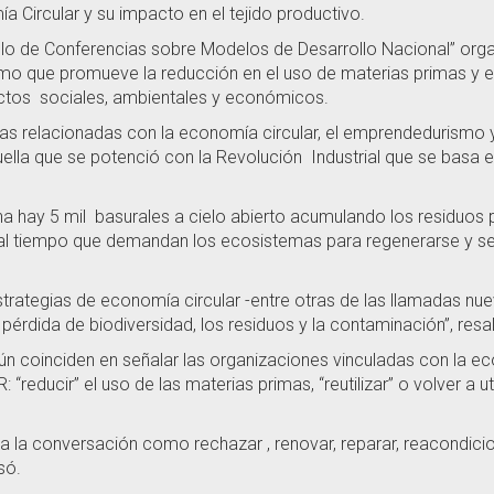
 Circular y su impacto en el tejido productivo.
iclo de Conferencias sobre Modelos de Desarrollo Nacional” organ
o que promueve la reducción en el uso de materias primas y el
ectos sociales, ambientales y económicos.
icias relacionadas con la economía circular, el emprendedurismo 
aquella que se potenció con la Revolución Industrial que se basa 
 hay 5 mil basurales a cielo abierto acumulando los residuos p
 tiempo que demandan los ecosistemas para regenerarse y se 
trategias de economía circular -entre otras de las llamadas n
érdida de biodiversidad, los residuos y la contaminación”, resal
ún coinciden en señalar las organizaciones vinculadas con la e
educir” el uso de las materias primas, “reutilizar” o volver a util
 la conversación como rechazar , renovar, reparar, reacondicio
só.