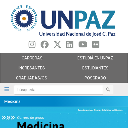
Pasar
al
contenido
principal
CARRERAS
ESTUDIÁ EN UNPAZ
INGRESANTES
ESTUDIANTES
GRADUADAS/OS
POSGRADO
búsqueda
búsqueda
Medicina