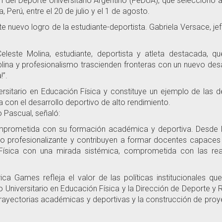
 del Deporte Universitario Argentino (FeDUA), que seleccionó a
 Perú, entre el 20 de julio y el 1 de agosto.
e nuevo logro de la estudiante-deportista. Gabriela Versace, j
eleste Molina, estudiante, deportista y atleta destacada,
plina y profesionalismo trascienden fronteras con un nuevo des
!”.
rsitario en Educación Física y constituye un ejemplo de las 
 con el desarrollo deportivo de alto rendimiento.
o Pascual, señaló:
mprometida con su formación académica y deportiva. Desde la
 profesionalizante y contribuyen a formar docentes capaces d
Física con una mirada sistémica, comprometida con las rea
ca Games refleja el valor de las políticas institucionales que
o Universitario en Educación Física y la Dirección de Deporte y 
rayectorias académicas y deportivas y la construcción de proy