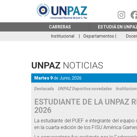
Pasar
al
contenido
principal
CARRERAS
ESTUDIÁ EN UNPA
Institucional
Departamentos
Doce
UNPAZ
NOTICIAS
Martes 9
de
Junio,
2026
Destacada
UNPAZ Deportiva novedades
Institucion
ESTUDIANTE DE LA UNPAZ R
2026
La estudiante del PUEF e integrante del equipo
en la cuarta edición de los FISU América Games