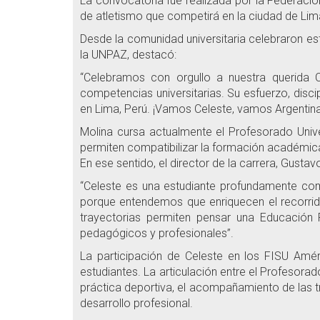
La convocatoria fue realizada por la Federación
de atletismo que competirá en la ciudad de Lima,
Desde la comunidad universitaria celebraron est
la UNPAZ, destacó:
“Celebramos con orgullo a nuestra querida C
competencias universitarias. Su esfuerzo, disci
en Lima, Perú. ¡Vamos Celeste, vamos Argentina
Molina cursa actualmente el Profesorado Unive
permiten compatibilizar la formación académica
En ese sentido, el director de la carrera, Gustav
“Celeste es una estudiante profundamente co
porque entendemos que enriquecen el recorrido
trayectorias permiten pensar una Educación 
pedagógicos y profesionales”.
La participación de Celeste en los FISU Améri
estudiantes. La articulación entre el Profesorad
práctica deportiva, el acompañamiento de las t
desarrollo profesional.