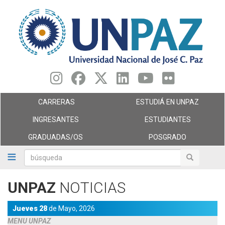
Pasar
al
contenido
principal
CARRERAS
ESTUDIÁ EN UNPAZ
INGRESANTES
ESTUDIANTES
GRADUADAS/OS
POSGRADO
búsqueda
búsqueda
UNPAZ
NOTICIAS
Jueves 28
de
Mayo,
2026
MENU UNPAZ