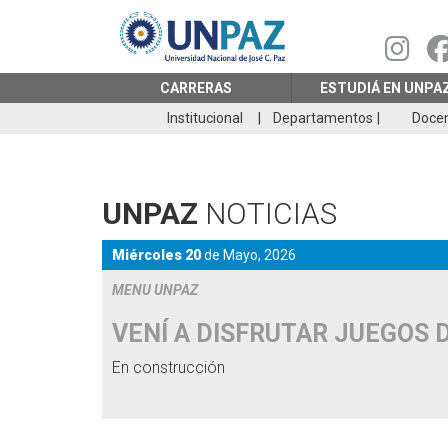
Pasar
al
contenido
principal
CARRERAS
ESTUDIÁ EN UNPA
Institucional
Departamentos
Doce
UNPAZ
NOTICIAS
Miércoles 20
de
Mayo,
2026
MENU UNPAZ
VENÍ A DISFRUTAR JUEGOS 
En construcción