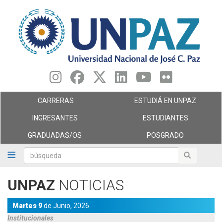
Pasar
al
contenido
principal
CARRERAS
ESTUDIÁ EN UNPAZ
INGRESANTES
ESTUDIANTES
GRADUADAS/OS
POSGRADO
búsqueda
búsqueda
UNPAZ
NOTICIAS
Martes 9
de
Junio,
2026
Institucionales