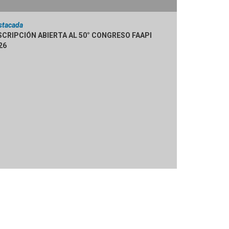
stacada
SCRIPCIÓN ABIERTA AL 50° CONGRESO FAAPI
26
n?