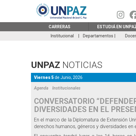
Pasar
al
contenido
principal
CARRERAS
ESTUDIÁ EN UNPA
Institucional
Departamentos
Doce
UNPAZ
NOTICIAS
Viernes 5
de
Junio,
2026
Agenda
Institucionales
CONVERSATORIO “DEFENDER
DIVERSIDADES EN EL PRES
En el marco de la Diplomatura de Extensión Uni
derechos humanos, géneros y diversidades en e