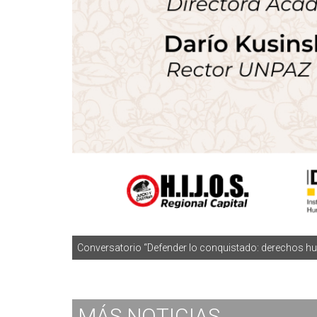
Conversatorio “Defender lo conquistado: derechos hu
MÁS
NOTICIAS