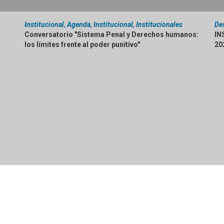
Institucional, Agenda, Institucional, Institucionales
De
Conversatorio "Sistema Penal y Derechos humanos:
IN
los límites frente al poder punitivo"
20
Tenés alguna duda con respecto a las fechas de inscripció